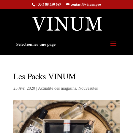
+33 3 88 350 689
contact@vinum.pro
Sélectionner une page
Les Packs VINUM
25 Avr, 2020
|
Actualité des magasins
,
Nouveautés