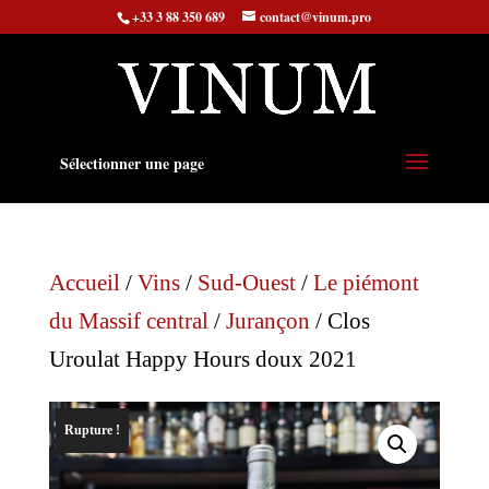
+33 3 88 350 689
contact@vinum.pro
Sélectionner une page
Accueil
/
Vins
/
Sud-Ouest
/
Le piémont
du Massif central
/
Jurançon
/ Clos
Uroulat Happy Hours doux 2021
Rupture !