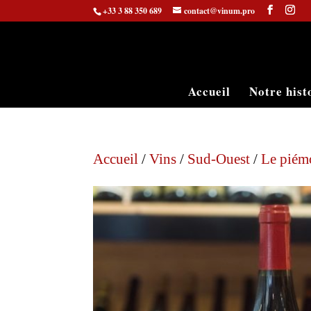
+33 3 88 350 689
contact@vinum.pro
Accueil
Notre hist
Accueil
/
Vins
/
Sud-Ouest
/
Le piémo