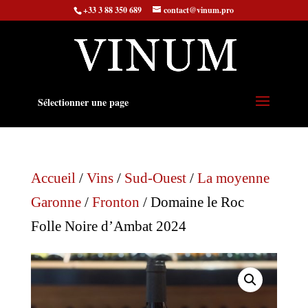
+33 3 88 350 689
contact@vinum.pro
Sélectionner une page
Accueil
/
Vins
/
Sud-Ouest
/
La moyenne
Garonne
/
Fronton
/ Domaine le Roc
Folle Noire d’Ambat 2024