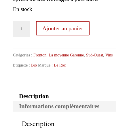
En stock
quantité
Ajouter au panier
de
Domaine
le
Catégories :
Fronton
,
La moyenne Garonne
,
Sud-Ouest
,
Vins
Roc
Étiquette :
Bio
Marque :
Le Roc
Folle
Noire
d'Ambat
Description
2024
Informations complémentaires
Description