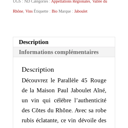
Parallèle
UGS :
ND
Catégories :
Appellations Régionales
,
Vallée du
45
Rhône
,
Vins
Étiquette :
Bio
Marque :
Jaboulet
Description
Informations complémentaires
Description
Découvrez le Parallèle 45 Rouge
de la Maison Paul Jaboulet Aîné,
un vin qui célèbre l’authenticité
des Côtes du Rhône. Avec sa robe
rubis éclatante, ce vin dévoile des