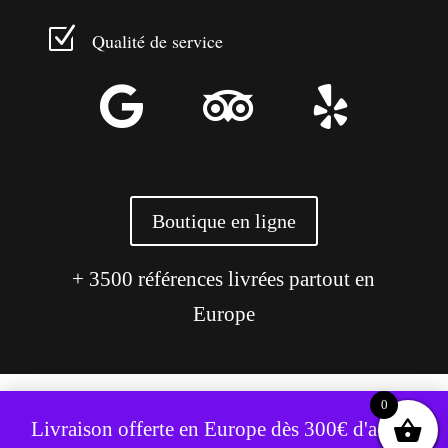
Z
Qualité de service



Boutique en ligne
+ 3500 références livrées partout en
Europe
0
Ce site utilise des cookies pour améliorer votre expérience.
Livraison offerte en Europe dès 300€ d'achat,