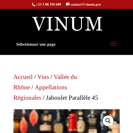
+33 3 88 350 689
contact@vinum.pro
Sélectionner une page
Accueil
/
Vins
/
Vallée du
Rhône
/
Appellations
Régionales
/ Jaboulet Parallèle 45