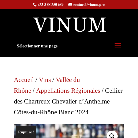
+33 3 88 350 689
contact@vinum.pro
Sélectionner une page
Accueil
/
Vins
/
Vallée du
Rhône
/
Appellations Régionales
/ Cellier
des Chartreux Chevalier d’Anthelme
Côtes-du-Rhône Blanc 2024
Rupture !