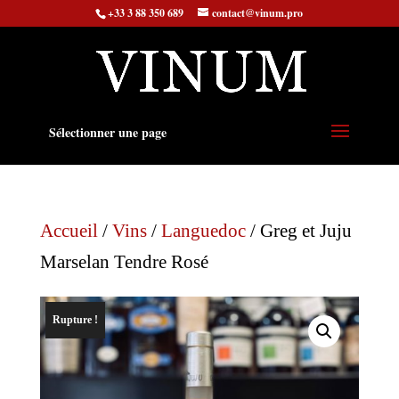
+33 3 88 350 689
contact@vinum.pro
Sélectionner une page
Accueil
/
Vins
/
Languedoc
/ Greg et Juju
Marselan Tendre Rosé
Rupture !