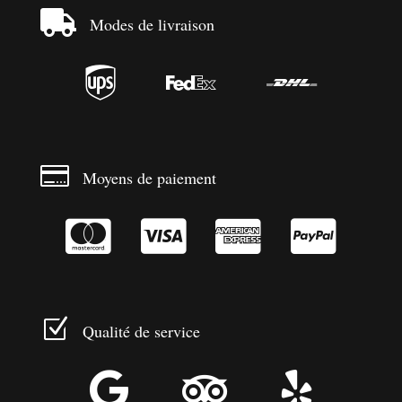

Modes de livraison




Moyens de paiement




Z
Qualité de service


