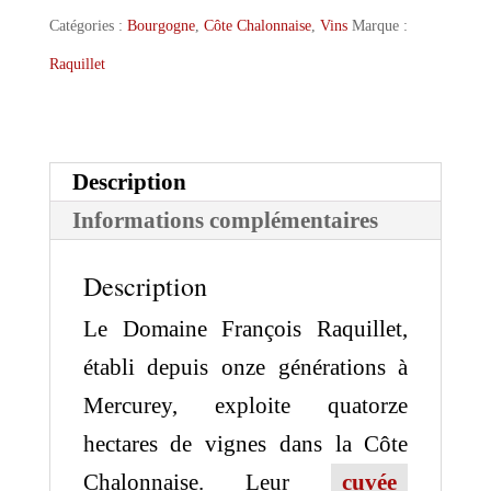
Raquillet
Catégories :
Bourgogne
,
Côte Chalonnaise
,
Vins
Marque :
Mercurey
Raquillet
Vieilles
Vignes
2022
Description
Informations complémentaires
Description
Le Domaine François Raquillet,
établi depuis onze générations à
Mercurey, exploite quatorze
hectares de vignes dans la Côte
Chalonnaise. Leur
cuvée