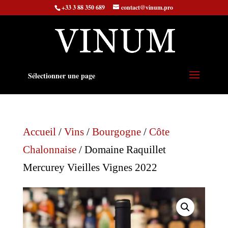
+33 3 88 350 689
contact@vinum.pro
Sélectionner une page
Accueil
/
Vins
/
Bourgogne
/
Côte
Chalonnaise
/ Domaine Raquillet
Mercurey Vieilles Vignes 2022