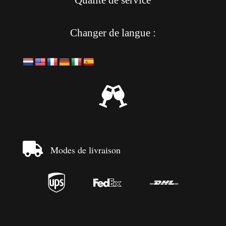
Qualité de service
Changer de langue :


Modes de livraison


