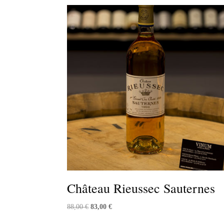
Château Rieussec Sauternes
Le
Le
88,00
€
83,00
€
prix
prix