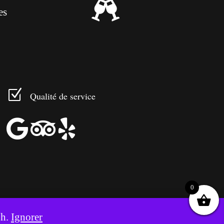

es
Z
Qualité de service



0
8h.
Ignorer