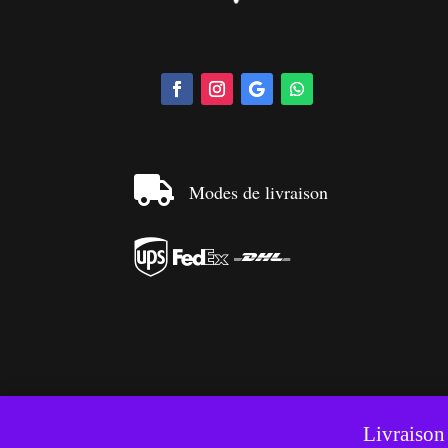

Modes de livraison



Ce si
Livraison