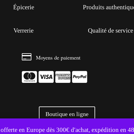
Épicerie
Produits authentiqu
Verrerie
Qualité de service

Moyens de paiement




Boutique en ligne
te utilise des cookies pour améliorer votre expérience.
Accepter
Refuser
 offerte en Europe dès 300€ d'achat, expédition en 4
+ 3500 références livrées partout en Europe