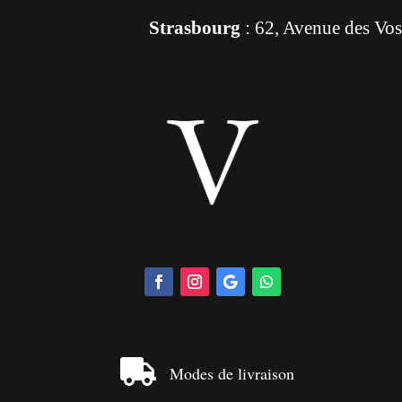
Strasbourg
: 62, Avenue des Vo

Modes de livraison