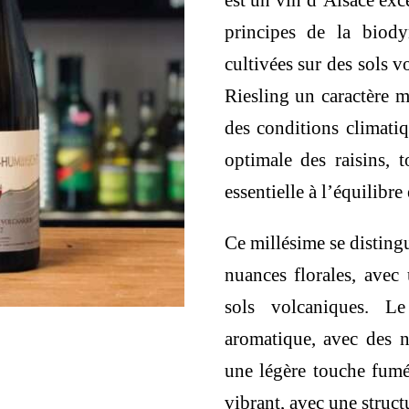
est un vin d’Alsace exc
principes de la biod
cultivées sur des sols 
Riesling un caractère mi
des conditions climatiq
optimale des raisins, t
essentielle à l’équilibre 
Ce millésime se distingu
nuances florales, avec
sols volcaniques. L
aromatique, avec des n
une légère touche fumé
vibrant, avec une struc