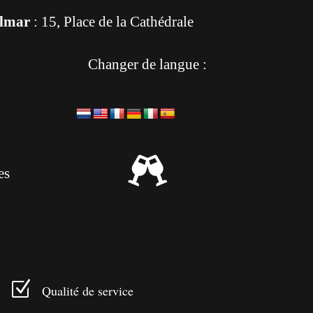
lmar
: 15, Place de la Cathédrale
Changer de langue :

es
Z
Qualité de service