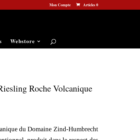
Mon Compte
Articles 0
s
Webstore
iesling Roche Volcanique
canique du Domaine Zind-Humbrecht