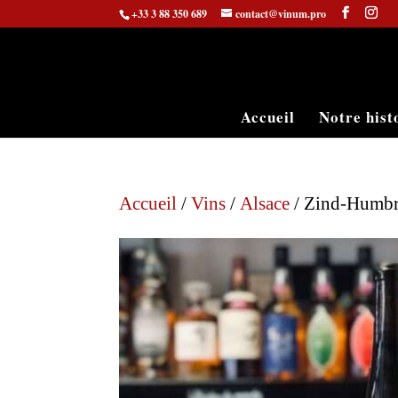
+33 3 88 350 689
contact@vinum.pro
Accueil
Notre hist
Accueil
/
Vins
/
Alsace
/ Zind-Humbr