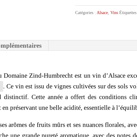
Zind-
Humbrecht
Catégories :
Alsace
,
Vins
Étiquettes
Riesling
Roche
omplémentaires
Volcanique
2024
 Domaine Zind-Humbrecht est un vin d’Alsace excep
. Ce vin est issu de vignes cultivées sur des sols v
 distinctif. Cette année a offert des conditions cl
 en préservant une belle acidité, essentielle à l’équilib
ses arômes de fruits mûrs et ses nuances florales, a
iche une grande pureté aromatique, avec des notes d