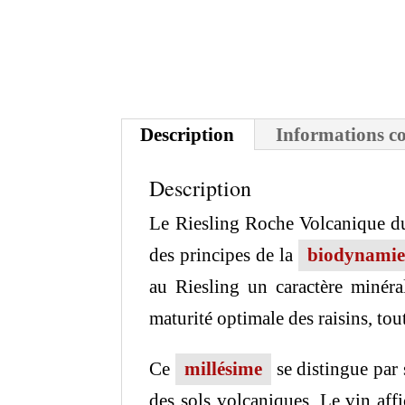
Description
Informations c
Description
Le Riesling Roche Volcanique du
des principes de la
biodynamie
au Riesling un caractère minéral
maturité optimale des raisins, tout
Ce
millésime
se distingue par 
des sols volcaniques. Le vin aff