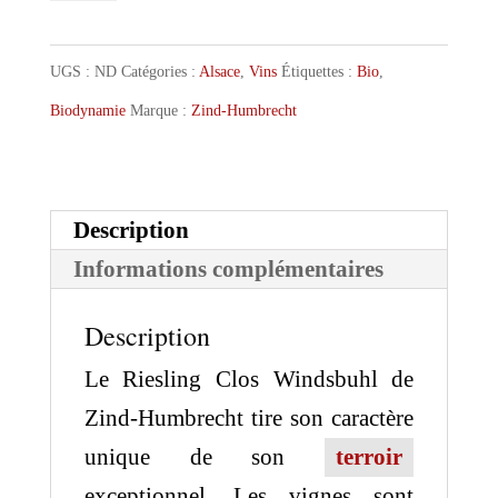
Zind-
Humbrecht
UGS :
ND
Catégories :
Alsace
,
Vins
Étiquettes :
Bio
,
Riesling
Biodynamie
Marque :
Zind-Humbrecht
Clos
Windsbuhl
Description
Informations complémentaires
Description
Le Riesling Clos Windsbuhl de
Zind-Humbrecht tire son caractère
unique de son
terroir
exceptionnel. Les vignes sont