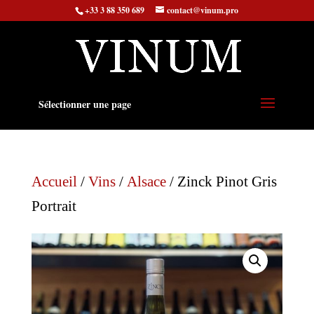
+33 3 88 350 689
contact@vinum.pro
Sélectionner une page
Accueil
/
Vins
/
Alsace
/ Zinck Pinot Gris
Portrait