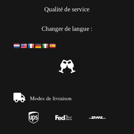
Qualité de service
Changer de langue :


Modes de livraison


