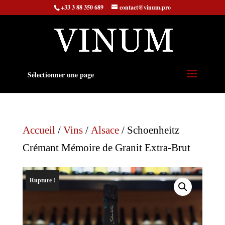
+33 3 88 350 689
contact@vinum.pro
Sélectionner une page
Accueil
/
Vins
/
Alsace
/ Schoenheitz
Crémant Mémoire de Granit Extra-Brut
Rupture !