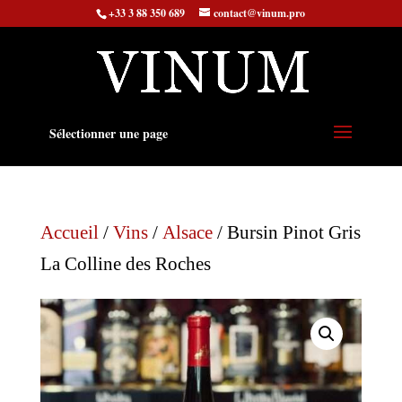
+33 3 88 350 689
contact@vinum.pro
Sélectionner une page
Accueil
/
Vins
/
Alsace
/ Bursin Pinot Gris
La Colline des Roches