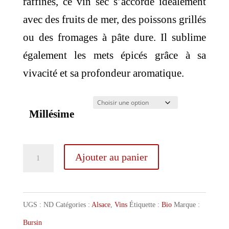
raffinés, ce vin sec s’accorde idéalement
avec des fruits de mer, des poissons grillés
ou des fromages à pâte dure. Il sublime
également les mets épicés grâce à sa
vivacité et sa profondeur aromatique.
Millésime
quantité
Ajouter au panier
de
Bursin
Pinot
UGS :
ND
Catégories :
Alsace
,
Vins
Étiquette :
Bio
Marque :
Gris
Bursin