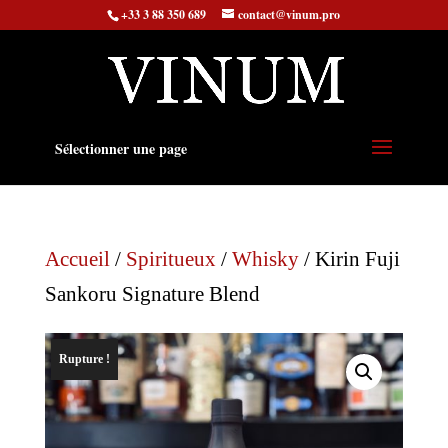
+33 3 88 350 689
contact@vinum.pro
Sélectionner une page
Accueil
/
Spiritueux
/
Whisky
/ Kirin Fuji
Sankoru Signature Blend
Rupture !