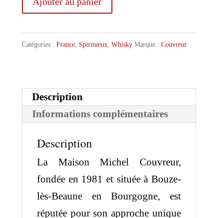
Ajouter au panier
de
Michel
Catégories :
France
,
Spiritueux
,
Whisky
Marque :
Couvreur
Couvreur
Unexpected
III
Description
Single
Informations complémentaires
Malt
Whisky
Description
2012
La Maison Michel Couvreur,
fondée en 1981 et située à Bouze-
lès-Beaune en Bourgogne, est
réputée pour son approche unique