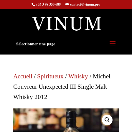
+33 3 88 350 689
contact@vinum.pro
Sélectionner une page
Accueil
/
Spiritueux
/
Whisky
/ Michel
Couvreur Unexpected III Single Malt
Whisky 2012