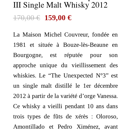
III Single Malt Whisky 2012
Le
Le
170,00
€
159,00
€
prix
prix
La Maison Michel Couvreur, fondée en
initial
actuel
1981 et située à Bouze-lès-Beaune en
était :
est :
Bourgogne, est réputée pour son
170,00 €.
159,00 €.
approche unique du vieillissement des
whiskies. Le “The Unexpected N°3” est
un single malt distillé le 1er décembre
2012 à partir de la variété d’orge Vanessa.
Ce whisky a vieilli pendant 10 ans dans
trois types de fûts de xérès : Oloroso,
Amontillado et Pedro Ximénez, avant