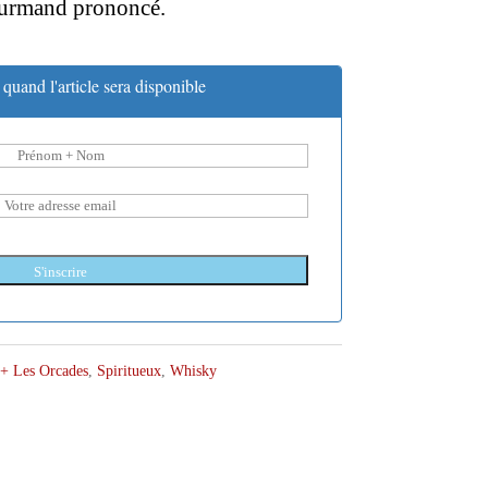
gourmand prononcé.
quand l'article sera disponible
S'inscrire
 + Les Orcades
,
Spiritueux
,
Whisky