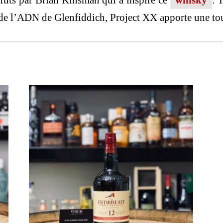
 fûts par Brian Kinsman qui a inspiré ce
whisky
. 
te de l’ADN de Glenfiddich, Project XX apporte une to