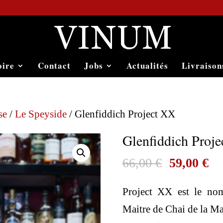
oire
Contact
Jobs
Actualités
Livraison
se
/
Le Speyside
/ Glenfiddich Project XX
Glenfiddich Proj
Le
Le
66,00
€
59,00
€
prix
pr
Project XX est le nom
initial
ac
Maitre de Chai de la M
était :
est