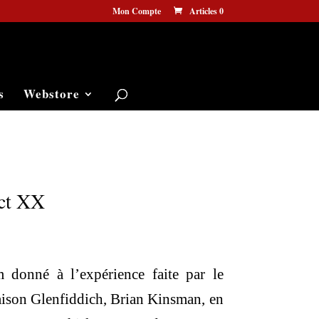
Mon Compte
Articles 0
s
Webstore
ect XX
ix
 donné à l’expérience faite par le
tuel
aison Glenfiddich, Brian Kinsman, en
 :