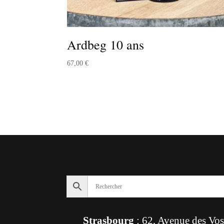
Ardbeg 10 ans
67,00
€
Strasbourg
: 62, Avenue des Vo