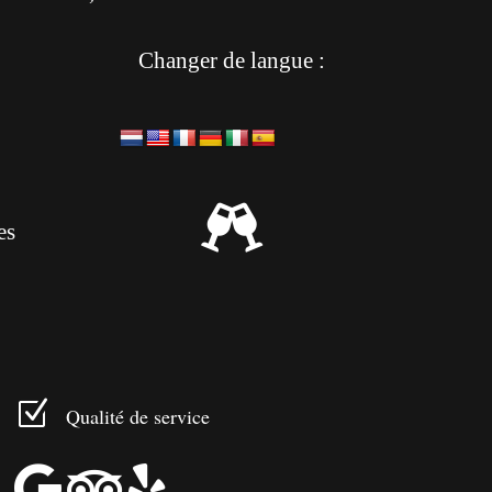
Changer de langue :

es
Z
Qualité de service


