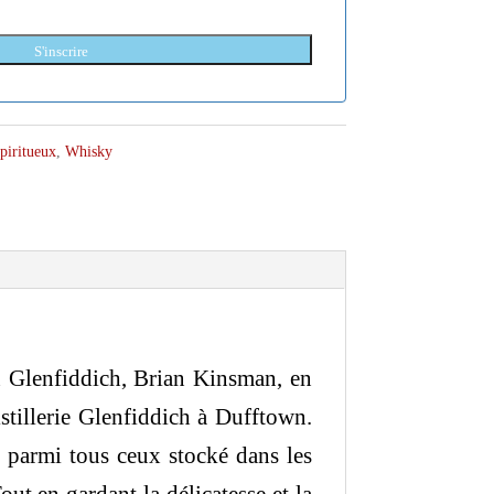
S'inscrire
piritueux
,
Whisky
n Glenfiddich, Brian Kinsman, en
istillerie Glenfiddich à Dufftown.
x parmi tous ceux stocké dans les