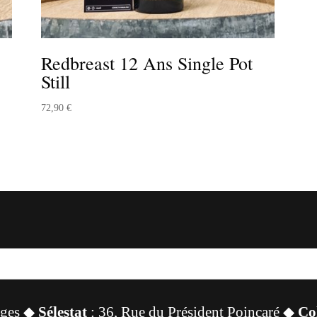
Redbreast 12 Ans Single Pot
Still
72,90
€
sges ◆
Sélestat
: 36, Rue du Président Poincaré ◆
Co