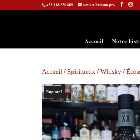
+33 3 88 350 689
contact@vinum.pro
Accueil
Notre hist
Accueil
/
Spiritueux
/
Whisky
/
Écos
Rupture !