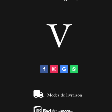

Modes de livraison


