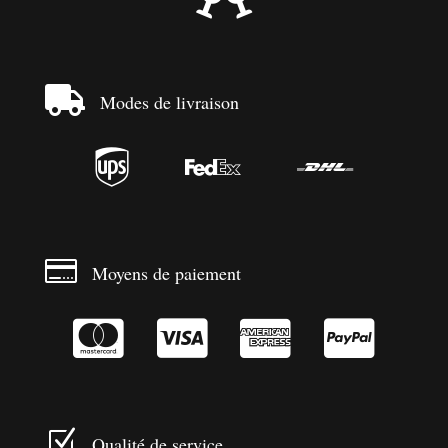

Modes de livraison




Moyens de paiement




Z
Qualité de service