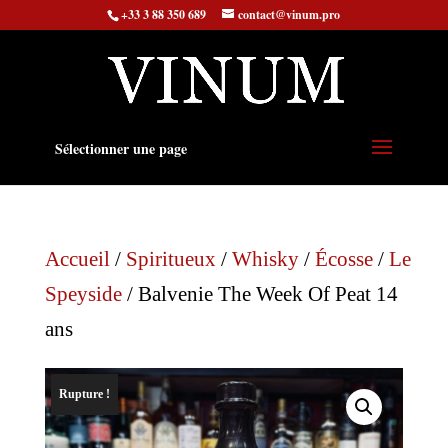
+33 3 88 350 689
contact@vinum.pro
Sélectionner une page
Accueil
/
Spiritueux
/
Whisky
/
Écosse
/
Le
Speyside
/ Balvenie The Week Of Peat 14
ans
Rupture !