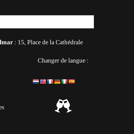
lmar
: 15, Place de la Cathédrale
Changer de langue :

es