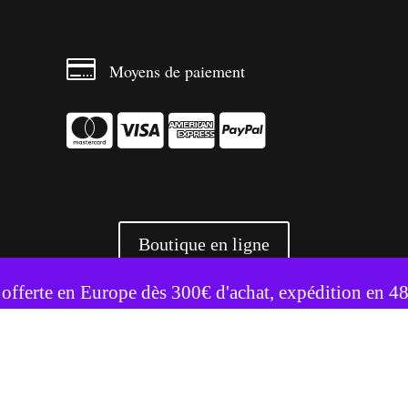

Moyens de paiement




Boutique en ligne
te utilise des cookies pour améliorer votre expérience.
Accepter
Refuser
 offerte en Europe dès 300€ d'achat, expédition en 4
+ 3500 références livrées partout en Europe