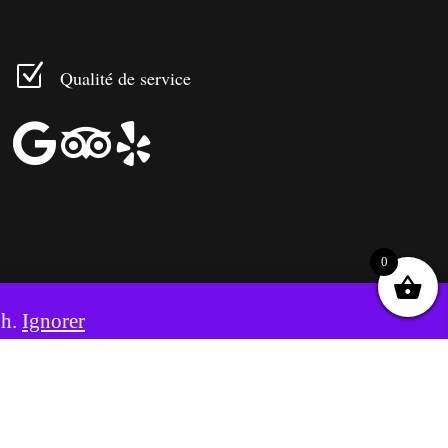
Z
Qualité de service



0
8h.
Ignorer