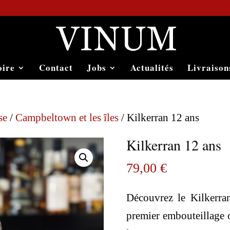
oire
Contact
Jobs
Actualités
Livraison
se
/
Campbeltown et les îles
/ Kilkerran 12 ans
Kilkerran 12 ans
79,00
€
Découvrez le Kilkerra
premier embouteillage 