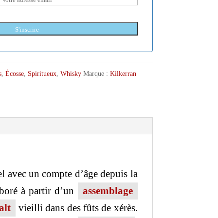
S'inscrire
s
,
Écosse
,
Spiritueux
,
Whisky
Marque :
Kilkerran
el avec un compte d’âge depuis la
boré à partir d’un
assemblage
alt
vieilli dans des fûts de xérès.