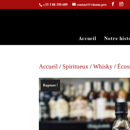
+33 3 88 350 689
contact@vinum.pro
Accueil
Notre hist
Accueil
/
Spiritueux
/
Whisky
/
Écos
Rupture !