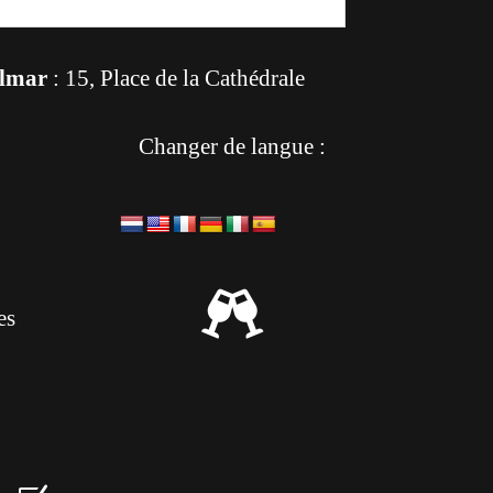
lmar
: 15, Place de la Cathédrale
Changer de langue :

es