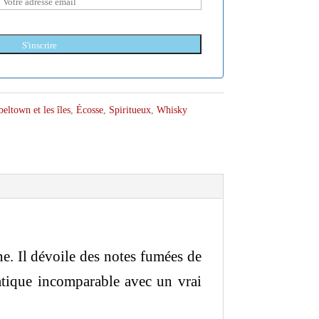
S'inscrire
ltown et les îles
,
Écosse
,
Spiritueux
,
Whisky
e. Il dévoile des notes fumées de
atique incomparable avec un vrai