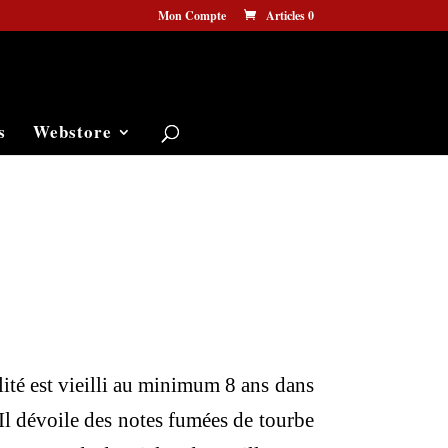
Mon Compte
Articles 0
s
Webstore
ité est vieilli au minimum 8 ans dans
 Il dévoile des notes fumées de tourbe