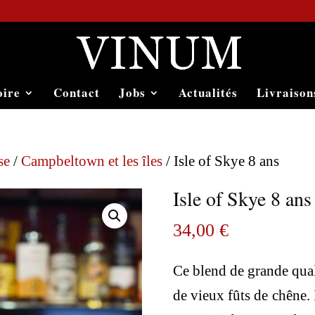
oire
Contact
Jobs
Actualités
Livraison
se
/
Campbeltown et les îles
/ Isle of Skye 8 ans
Isle of Skye 8 ans
34,00
€
Ce blend de grande qual
de vieux fûts de chêne.