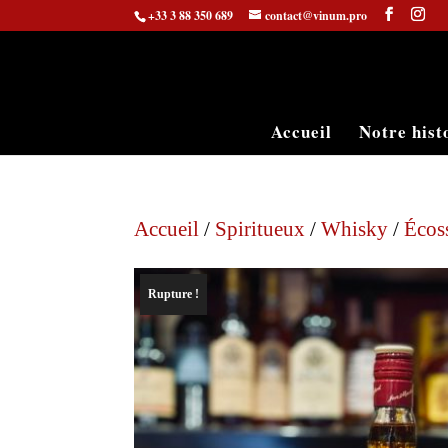
+33 3 88 350 689
contact@vinum.pro
Accueil
Notre hist
Accueil
/
Spiritueux
/
Whisky
/
Écos
Rupture !