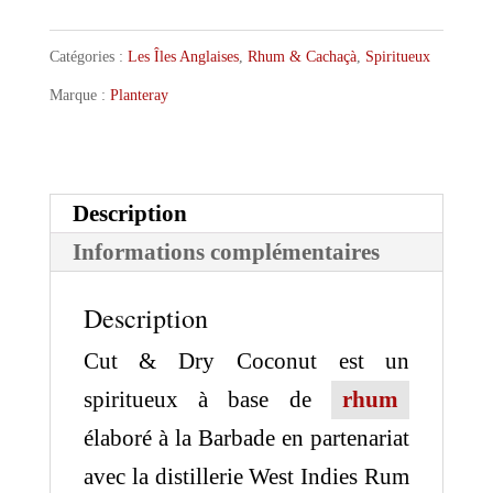
Planteray
Rum
Catégories :
Les Îles Anglaises
,
Rhum & Cachaçà
,
Spiritueux
Cut
Marque :
Planteray
&
Dry
Coconut
Description
Informations complémentaires
Description
Cut & Dry Coconut est un
spiritueux à base de
rhum
élaboré à la Barbade en partenariat
avec la distillerie
West Indies Rum