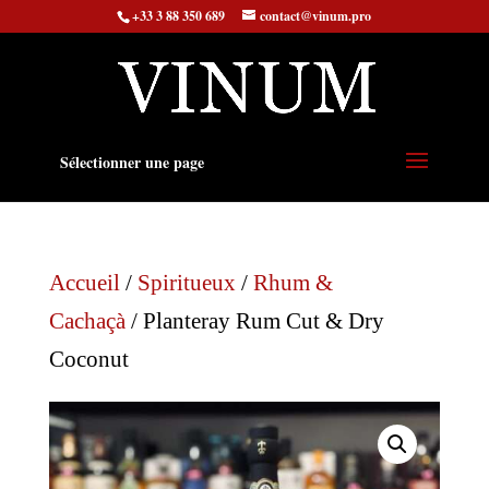
+33 3 88 350 689
contact@vinum.pro
Sélectionner une page
Accueil
/
Spiritueux
/
Rhum &
Cachaçà
/ Planteray Rum Cut & Dry
Coconut