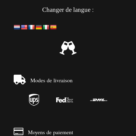
Changer de langue :


Modes de livraison




Moyens de paiement