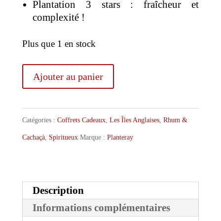
Plantation 3 stars : fraîcheur et
complexité !
Plus que 1 en stock
quantité
Ajouter au panier
de
Plantation
Catégories :
Coffrets Cadeaux
,
Les Îles Anglaises
,
Rhum &
Rum
Cachaçà
,
Spiritueux
Marque :
Planteray
Coffret
Dégustation
Experience
Description
6
Informations complémentaires
x