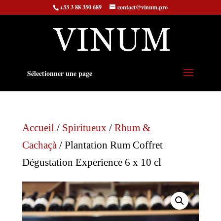
+33 3 88 350 689
contact@vinum.pro
Sélectionner une page
Accueil
/
Spiritueux
/
Rhum &
Cachaçà
/ Plantation Rum Coffret
Dégustation Experience 6 x 10 cl