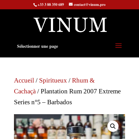
+33 3 88 350 689
contact@vinum.pro
Sélectionner une page
Accueil
/
Spiritueux
/
Rhum &
Cachaçà
/ Plantation Rum 2007 Extreme
Series n°5 – Barbados