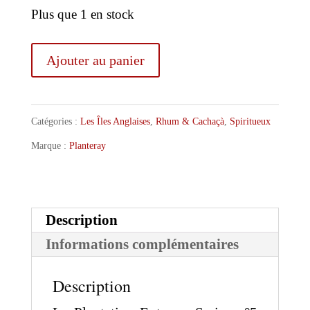
Plus que 1 en stock
quantité
Ajouter au panier
de
Plantation
Catégories :
Les Îles Anglaises
,
Rhum & Cachaçà
,
Spiritueux
Rum
Marque :
Planteray
2007
Extreme
Series
Description
n°5
Informations complémentaires
-
Barbados
Description