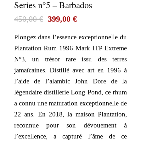
Series n°5 – Barbados
Le
Le
450,00
€
399,00
€
prix
prix
Plongez dans l’essence exceptionnelle du
initial
actuel
Plantation Rum 1996 Mark ITP Extreme
était :
est :
N°3, un trésor rare issu des terres
450,00 €.
399,00 €.
jamaïcaines. Distillé avec art en 1996 à
l’aide de l’alambic John Dore de la
légendaire distillerie Long Pond, ce rhum
a connu une maturation exceptionnelle de
22 ans. En 2018, la maison Plantation,
reconnue pour son dévouement à
l’excellence, a capturé l’âme de ce