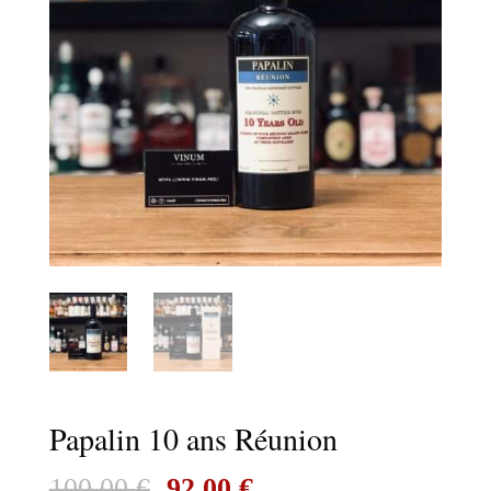
Papalin 10 ans Réunion
Le
Le
100,00
€
92,00
€