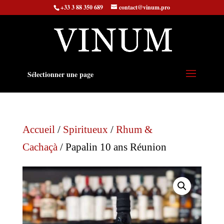
+33 3 88 350 689
contact@vinum.pro
Sélectionner une page
Accueil
/
Spiritueux
/
Rhum &
Cachaçà
/ Papalin 10 ans Réunion