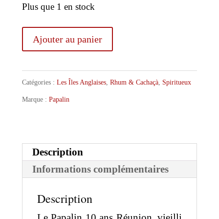
Plus que 1 en stock
quantité
Ajouter au panier
de
Papalin
Catégories :
Les Îles Anglaises
,
Rhum & Cachaçà
,
Spiritueux
10
Marque :
Papalin
ans
Réunion
Description
Informations complémentaires
Description
Le Papalin 10 ans Réunion, vieilli