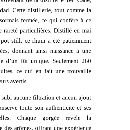
 provenant de la distillerie Ten Cane,
est :
idad. Cette distillerie, tout comme la
.
207,00 €.
sormais fermée, ce qui confère à ce
rareté particulières. Distillé en mai
pot still, ce rhum a été patiemment
nées, donnant ainsi naissance à une
ue d’un fût unique. Seulement 260
uites, ce qui en fait une trouvaille
urs avertis.
 subi aucune filtration et aucun ajout
conserve toute son authenticité et ses
urelles. Chaque gorgée révèle la
se des arômes, offrant une expérience