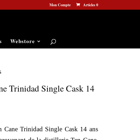
Mon Compte
Articles 0
s
Webstore
s
ne Trinidad Single Cask 14
Le
prix
n Cane Trinidad Single Cask 14 ans
actuel