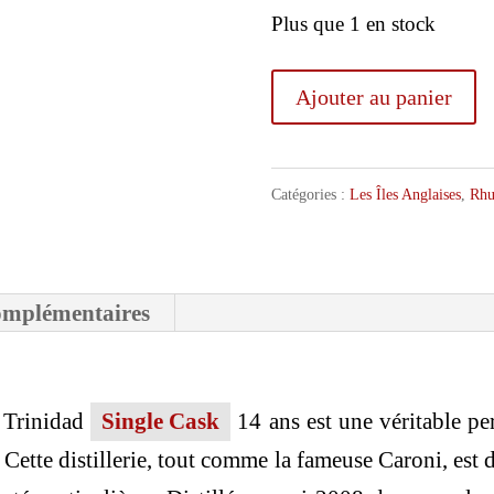
Plus que 1 en stock
quantité
Ajouter au panier
de
Kill
Catégories :
Les Îles Anglaises
,
Rhu
Devil
Ten
Cane
omplémentaires
Trinidad
Single
Cask
 Trinidad
Single Cask
14 ans est une véritable per
14
. Cette distillerie, tout comme la fameuse Caroni, est
ans