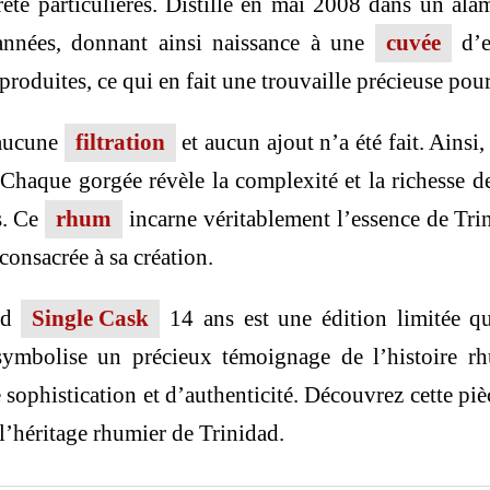
eté particulières. Distillé en mai 2008 dans un al
années, donnant ainsi naissance à une
cuvée
d’e
roduites, ce qui en fait une trouvaille précieuse pour
 aucune
filtration
et aucun ajout n’a été fait. Ainsi,
s. Chaque gorgée révèle la complexité et la richesse 
s. Ce
rhum
incarne véritablement l’essence de Tri
 consacrée à sa création.
ad
Single Cask
14 ans est une édition limitée qui
 symbolise un précieux témoignage de l’histoire r
sophistication et d’authenticité. Découvrez cette pi
l’héritage rhumier de Trinidad.