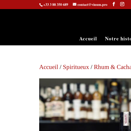
+33 3 88 350 689
contact@vinum.pro
Accueil
Notre hist
Accueil
/
Spiritueux
/
Rhum & Cach