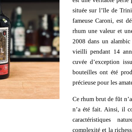
est une véritable perle
était :
située sur l’île de Trin
235,00 €
fameuse Caroni, est dé
rhum une valeur et une 
2008 dans un alambic 
vieilli pendant 14 an
cuvée d’exception iss
bouteilles ont été prod
précieuse pour les amate
Ce rhum brut de fût n’a
n’a été fait. Ainsi, il 
caractéristiques nat
complexité et la riches