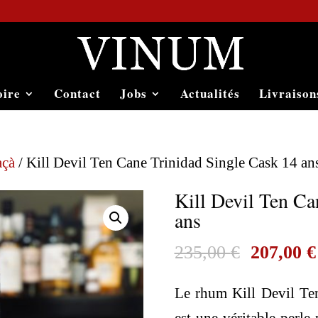
oire
Contact
Jobs
Actualités
Livraison
açà
/ Kill Devil Ten Cane Trinidad Single Cask 14 an
Kill Devil Ten Ca
ans
Le
235,00
€
207,00
€
prix
Le rhum Kill Devil Te
initial