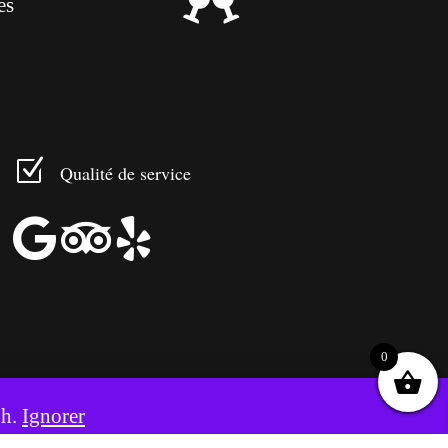

es
Z
Qualité de service



0
8h.
Ignorer