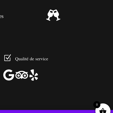

es
Z
Qualité de service



0