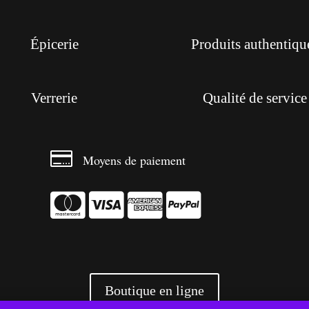
Épicerie
Produits authentiqu
Verrerie
Qualité de service

Moyens de paiement




Boutique en ligne