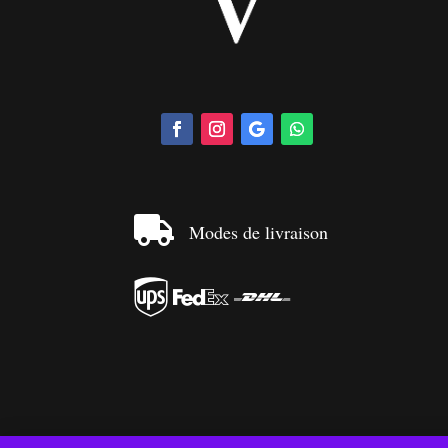

Modes de livraison


