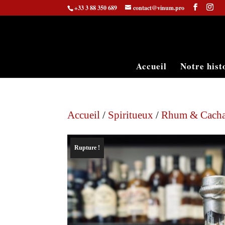
+33 3 88 350 689
contact@vinum.pro
Accueil
Notre hist
Accueil
/
Spiritueux
/
Rhum & Cach
Rupture !