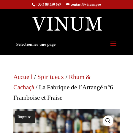
+33 3 88 350 689
contact@vinum.pro
Sélectionner une page
Accueil
/
Spiritueux
/
Rhum &
Cachaçà
/ La Fabrique de l’Arrangé n°6
Framboise et Fraise
Rupture !