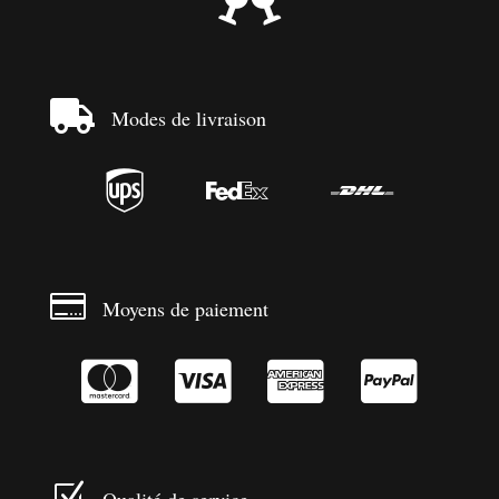


Modes de livraison




Moyens de paiement




Z
Qualité de service