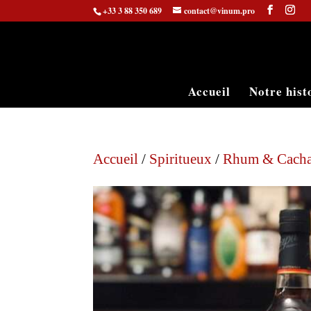
+33 3 88 350 689
contact@vinum.pro
Accueil
Notre hist
Accueil
/
Spiritueux
/
Rhum & Cach