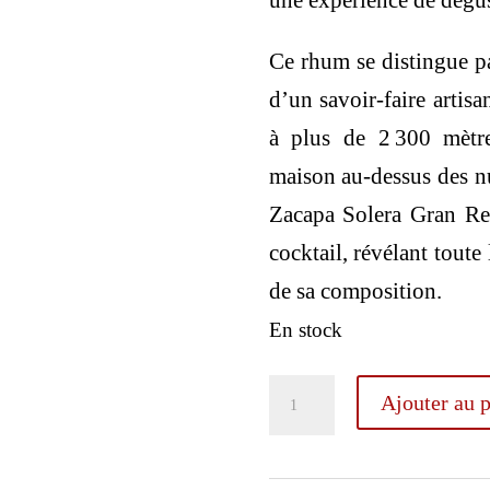
une expérience de dégus
Ce rhum se distingue pa
d’un savoir-faire artisa
à plus de 2 300 mètr
maison au-dessus des nu
Zacapa Solera Gran Res
cocktail, révélant toute 
de sa composition.
En stock
quantité
Ajouter au p
de
Zacapa