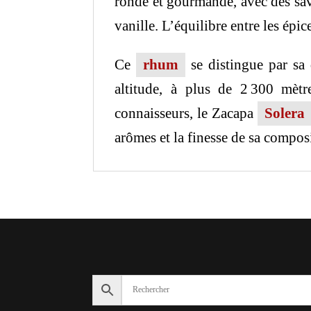
ronde et gourmande, avec des sav
vanille. L’équilibre entre les épi
Ce
rhum
se distingue par sa q
altitude, à plus de 2 300 mèt
connaisseurs, le Zacapa
Solera
arômes et la finesse de sa compos