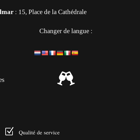
lmar
: 15, Place de la Cathédrale
Changer de langue :

es
Z
Qualité de service