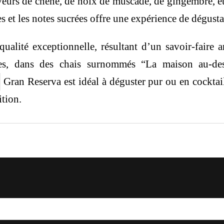
eurs de chêne, de noix de muscade, de gingembre, et 
ces et les notes sucrées offre une expérience de dégust
ualité exceptionnelle, résultant d’un savoir-faire a
res, dans des chais surnommés “La maison au-de
Gran Reserva est idéal à déguster pur ou en cocktail,
ition.