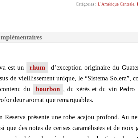
Solera
Catégories :
L'Amérique Centrale
,
Gran
Reserva
omplémentaires
va est un
rhum
d’exception originaire du Guatem
sus de vieillissement unique, le “Sistema Solera”,
t contenu du
bourbon
, du xérès et du vin Pedro
rofondeur aromatique remarquables.
 Reserva présente une robe acajou profond. Au nez
nsi que des notes de cerises caramélisées et de noix g