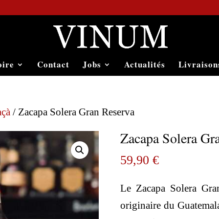
oire
Contact
Jobs
Actualités
Livraison
açà
/ Zacapa Solera Gran Reserva
Zacapa Solera Gr
59,90
€
Le Zacapa Solera Gra
originaire du Guatemala