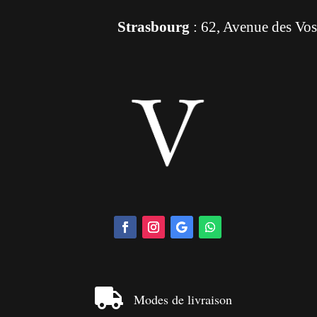
Strasbourg
: 62, Avenue des Vo

Modes de livraison