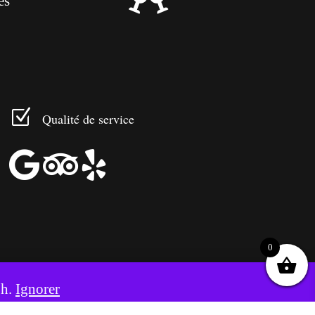
es
Z
Qualité de service



0
8h.
Ignorer