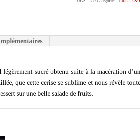
UGS :
ND
Catégories :
Liqueur & 
omplémentaires
ol légèrement sucré obtenu suite à la macération d’une
aillée, que cette cerise se sublime et nous révèle tout
dessert sur une belle salade de fruits.