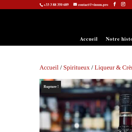
+33 3 88 350 689
contact@vinum.pro
Accueil
Notre hist
Accueil
/
Spiritueux
/
Liqueur & Cr
Rupture !