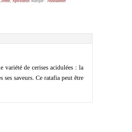
Crème
,
Spiritueux
Marque :
Nusbaumer
 variété de cerises acidulées : la
es ses saveurs. Ce ratafia peut être