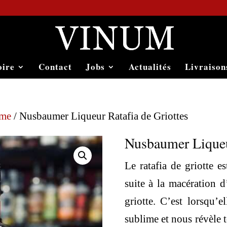
oire
Contact
Jobs
Actualités
Livraison
ème
/ Nusbaumer Liqueur Ratafia de Griottes
Nusbaumer Liqueur
Le ratafia de griotte e
suite à la macération d
griotte. C’est lorsqu’el
sublime et nous révèle t