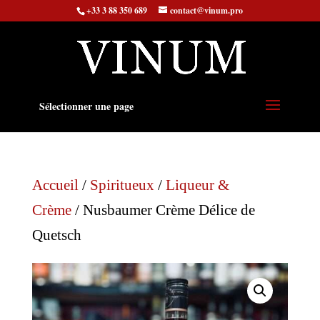
+33 3 88 350 689
contact@vinum.pro
Sélectionner une page
Accueil
/
Spiritueux
/
Liqueur &
Crème
/ Nusbaumer Crème Délice de
Quetsch