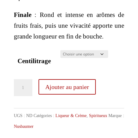
Finale
: Rond et intense en arômes de
fruits frais, puis une vivacité apporte une
grande longueur en fin de bouche.
Centilitrage
quantité
Ajouter au panier
de
Nusbaumer
Crème
UGS :
ND
Catégories :
Liqueur & Crème
,
Spiritueux
Marque :
Délice
Nusbaumer
de