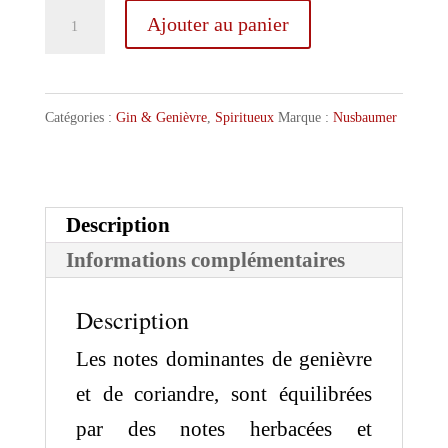
quantité
Ajouter au panier
de
Nusbaumer
Gin
Catégories :
Gin & Genièvre
,
Spiritueux
Marque :
Nusbaumer
Jos'Berri
50
cl
Description
Informations complémentaires
Description
Les notes dominantes de genièvre
et de coriandre, sont équilibrées
par des notes herbacées et