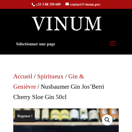
+33 3 88 350 689
contact@vinum.pro
Sélectionner une page
Accueil
/
Spiritueux
/
Gin &
Genièvre
/ Nusbaumer Gin Jos’Berri
Cherry Sloe Gin 50cl
Rupture !