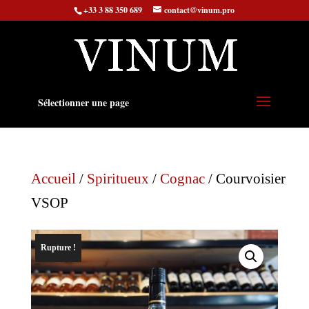
+33 3 88 350 689
contact@vinum.pro
Sélectionner une page
Accueil
/
Spiritueux
/
Cognac
/ Courvoisier
VSOP
Rupture !