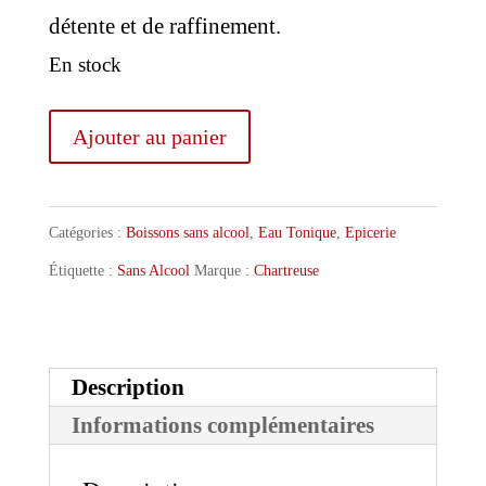
détente et de raffinement.
En stock
quantité
Ajouter au panier
de
Chartreuse
Catégories :
Boissons sans alcool
,
Eau Tonique
,
Epicerie
Henri-
Étiquette :
Sans Alcool
Marque :
Chartreuse
Marie
Sureau
-
Description
Sève
Informations complémentaires
de
Bouleau