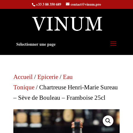
+33 3 88 350 689
contact@vinum.pro
Sélectionner une page
Accueil
/
Epicerie
/
Eau
Tonique
/ Chartreuse Henri-Marie Sureau
– Sève de Bouleau – Framboise 25cl