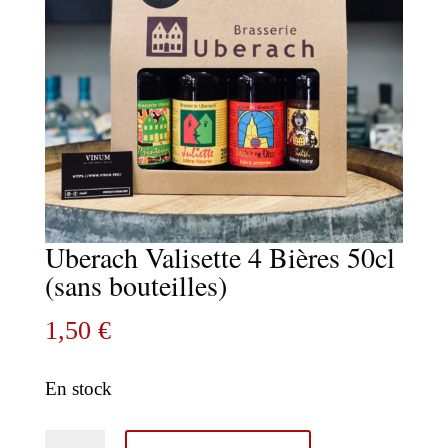
Uberach Valisette 4 Bières 50cl
(sans bouteilles)
1,50
€
En stock
quantité