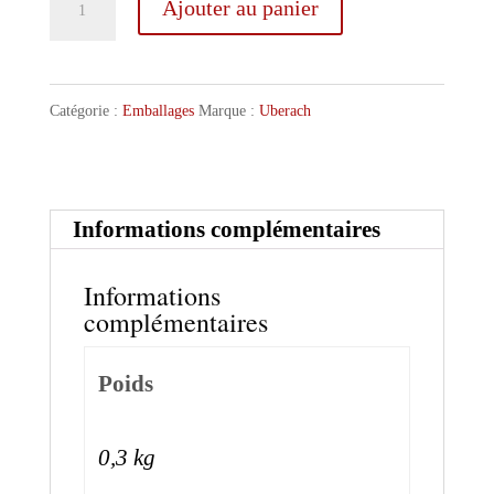
Ajouter au panier
de
Uberach
Valisette
Catégorie :
Emballages
Marque :
Uberach
4
Bières
50cl
Informations complémentaires
(sans
Informations
bouteilles)
complémentaires
Poids
0,3 kg