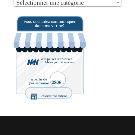
Sélectionner une catégorie
vous souhaitez communiquer
dans ma vitrine?
Vous pouvez la réserver
sur Message In A Window
à partir de
220€
par semaine
ht
Réserver ma vitrine