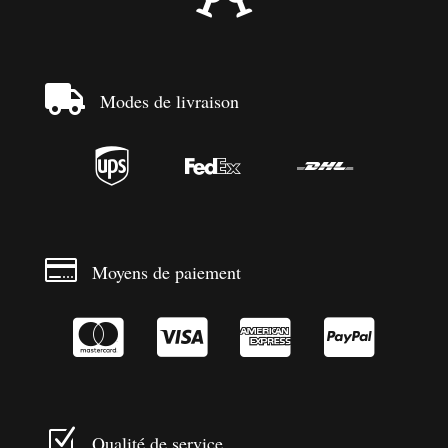

Modes de livraison




Moyens de paiement




Z
Qualité de service