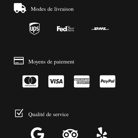

Modes de livraison




Moyens de paiement




Z
Qualité de service


