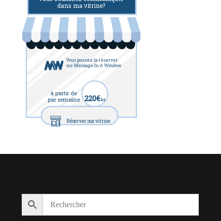
dans ma vitrine?
Vous pouvez la réserver
sur Message In A Window
à partir de
220€
par semaine
ht
Réserver ma vitrine