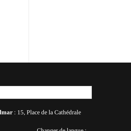
lmar
: 15, Place de la Cathédrale
Changer de langue :