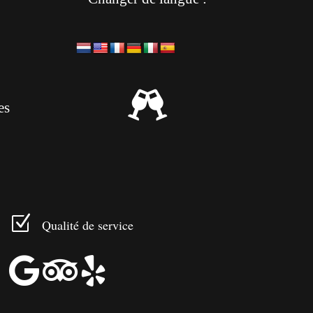

es
Z
Qualité de service


