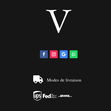

Modes de livraison


