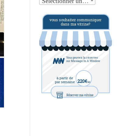
Sélectionner une catégorie
vous souhaitez communiquer
dans ma vitrine?
Vous pouvez la réserver
sur Message In A Window
à partir de
220€
par semaine
ht
Réserver ma vitrine