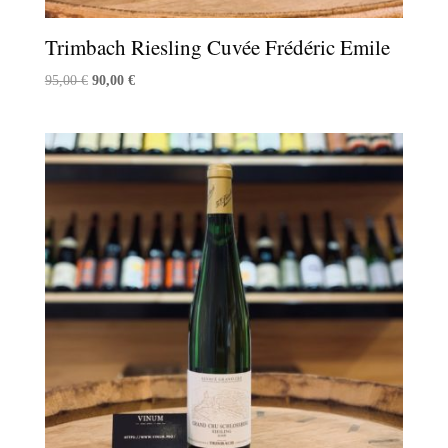
Trimbach Riesling Cuvée Frédéric Emile
Le
Le
95,00
€
90,00
€
prix
prix
initial
actuel
était :
est :
95,00 €.
90,00 €.