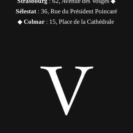
Strasbourg
: 62, Avenue des Vosges ◆
Sélestat
: 36, Rue du Président Poincaré
◆
Colmar
: 15, Place de la Cathédrale