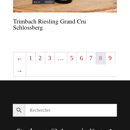
Trimbach Riesling Grand Cru
Schlossberg
←
1
2
3
…
5
6
7
8
9
→