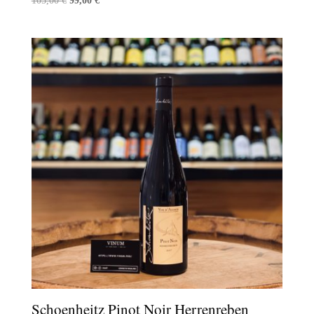
105,00
€
99,00
€
prix
prix
initial
actuel
était :
est :
105,00 €.
99,00 €.
Schoenheitz Pinot Noir Herrenreben