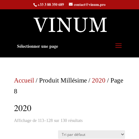
+33 3 88 350 689
contact@vinum.pro
Sélectionner une page
Accueil
/ Produit Millésime /
2020
/ Page
8
2020
Affichage de 113–128 sur 130 résultats