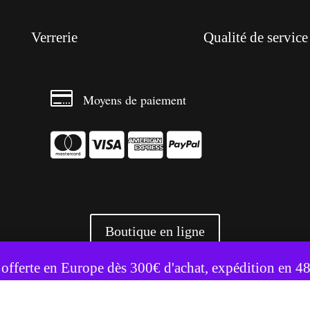
Verrerie
Qualité de service

Moyens de paiement




Boutique en ligne
te utilise des cookies pour améliorer votre expérience.
Accepter
Refuser
 offerte en Europe dès 300€ d'achat, expédition en 4
+ 3500 références livrées partout en Europe