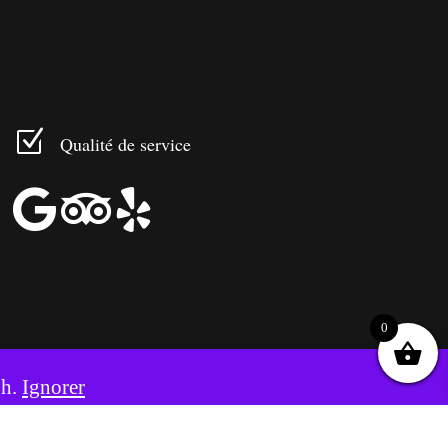
Z
Qualité de service



0
8h.
Ignorer