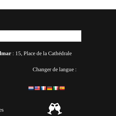
lmar
: 15, Place de la Cathédrale
Changer de langue :

es