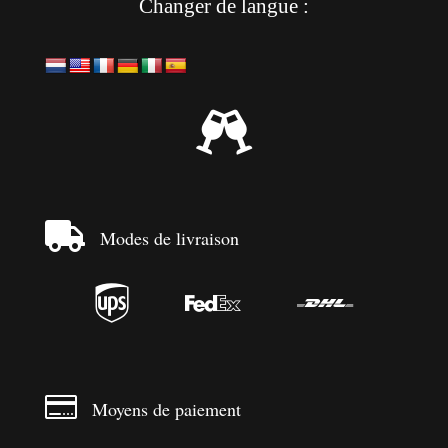
Changer de langue :


Modes de livraison




Moyens de paiement