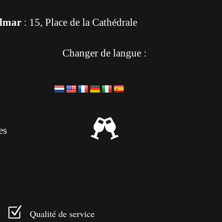
lmar
: 15, Place de la Cathédrale
Changer de langue :

es
Z
Qualité de service