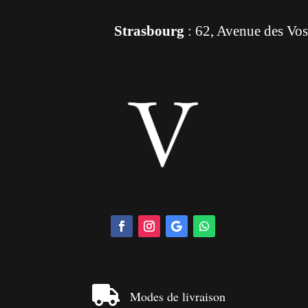
Strasbourg
: 62, Avenue des Vo

Modes de livraison