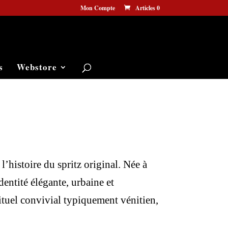
Mon Compte
Articles 0
s
Webstore
’histoire du spritz original. Née à
dentité élégante, urbaine et
rituel convivial typiquement vénitien,