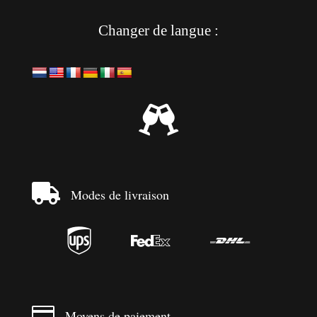
Changer de langue :


Modes de livraison




Moyens de paiement