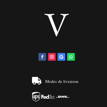

Modes de livraison


