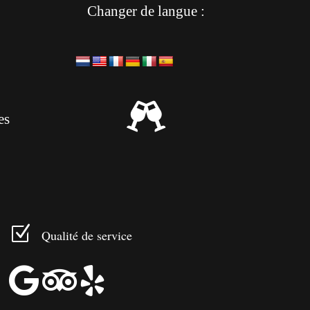
Changer de langue :

es
Z
Qualité de service


