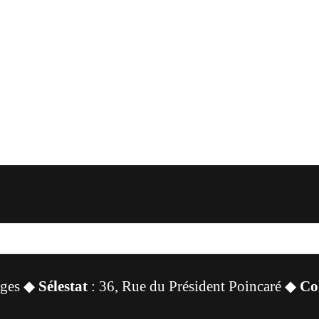
sges ◆
Sélestat
: 36, Rue du Président Poincaré ◆
Co