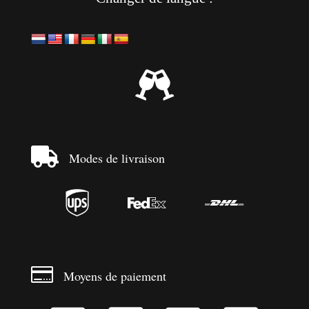


Modes de livraison




Moyens de paiement