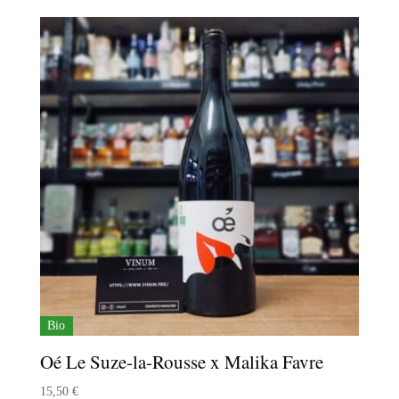
Bio
Oé Le Suze-la-Rousse x Malika Favre
15,50
€