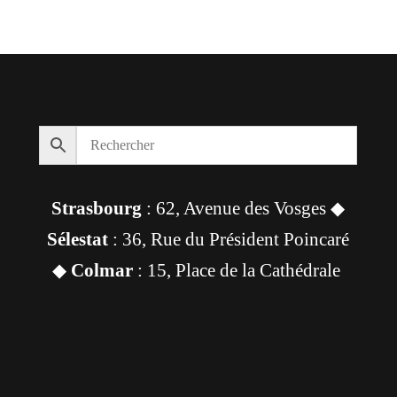
prix
prix
initial
actuel
était :
est :
268,00 €.
255,00 €.
Strasbourg
: 62, Avenue des Vosges ◆
Sélestat
: 36, Rue du Président Poincaré
◆
Colmar
: 15, Place de la Cathédrale