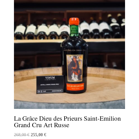
La Grâce Dieu des Prieurs Saint-Emilion
Grand Cru Art Russe
Le
Le
268,00
€
255,00
€