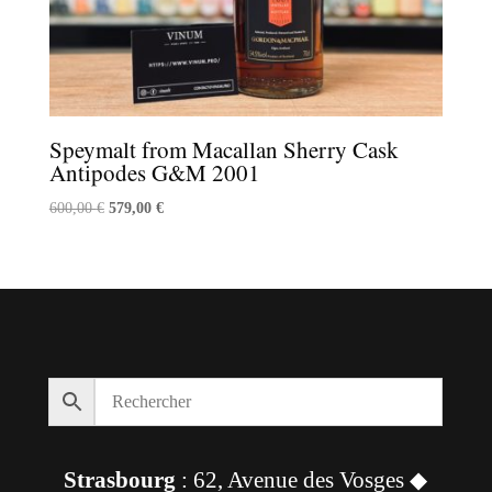
Speymalt from Macallan Sherry Cask
Antipodes G&M 2001
Le
Le
600,00
€
579,00
€
prix
prix
initial
actuel
était :
est :
600,00 €.
579,00 €.
Strasbourg
: 62, Avenue des Vosges ◆