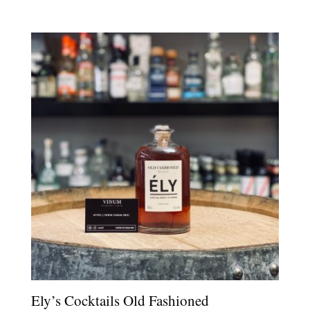
de
prix :
13,00 €
à
25,00 €
Ely’s Cocktails Old Fashioned