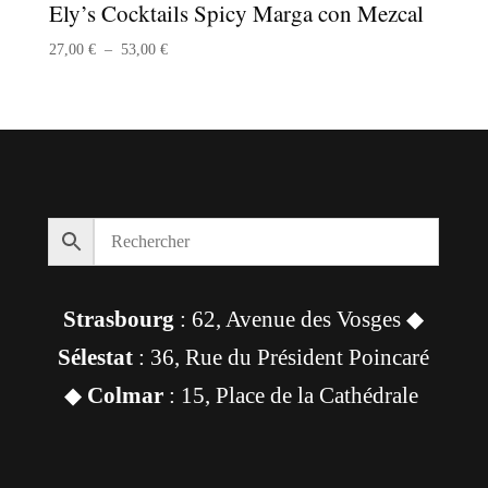
Ely’s Cocktails Spicy Marga con Mezcal
Plage
27,00
€
–
53,00
€
de
prix :
27,00 €
à
53,00 €
Strasbourg
: 62, Avenue des Vosges ◆
Sélestat
: 36, Rue du Président Poincaré
◆
Colmar
: 15, Place de la Cathédrale