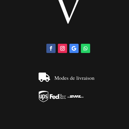

Modes de livraison


