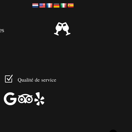

es
Z
Qualité de service


